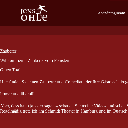
Z
u
Abendprogramm
m
I
n
h
a
l
t
Zauberer
s
p
Willkommen – Zauberei vom Feinsten
r
i
Guten Tag!
n
g
Hier finden Sie einen Zauberer und Comedian, der Ihre Gäste echt be
e
n
Immer und überall!
Aber, dass kann ja jeder sagen – schauen Sie meine Videos und sehen S
Regelmäßig trete ich im Schmidt Theater in Hamburg und im Quatsch