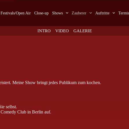
Festivals/Open Air
Close-up
Shows
Zauberer
Auftritte
Termi
INTRO
VIDEO
GALERIE
geistert. Meine Show bringt jedes Publikum zum kochen.
ie selbst.
 Comedy Club in Berlin auf.