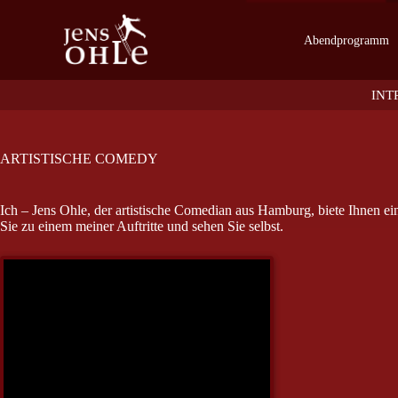
Z
u
Abendprogramm
m
I
n
INT
h
a
l
t
ARTISTISCHE COMEDY
s
p
r
i
Ich – Jens Ohle, der artistische Comedian aus Hamburg, biete Ihnen 
n
Sie zu einem meiner Auftritte und sehen Sie selbst.
g
e
n