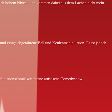
irklich hohem Niveau und kommen dabei aus dem Lachen nicht mehr
und einige abgefahrene Ball und Keulenmanipulation. Es ist jedoch
Situationskomik wie meine artistische Comedyshow.