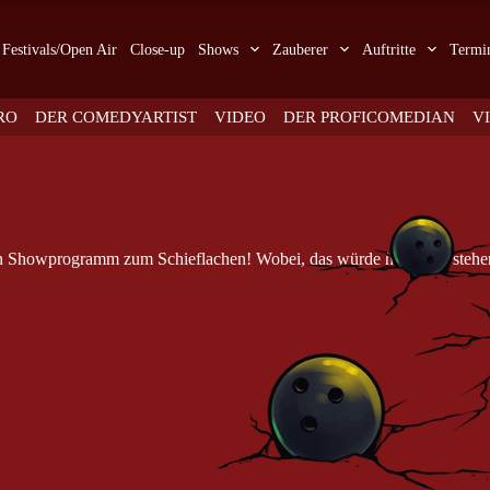
Festivals/Open Air
Close-up
Shows
Zauberer
Auftritte
Termi
RO
DER COMEDYARTIST
VIDEO
DER PROFICOMEDIAN
V
ein Showprogramm zum Schieflachen! Wobei, das würde hier auch stehe