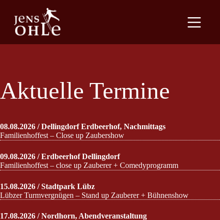
Z
u
m
I
n
h
a
l
t
Aktuelle Termine
s
p
r
i
n
08.08.2026 / Dellingdorf Erdbeerhof, Nachmittags
g
Familienhoffest – Close up Zaubershow
e
n
09.08.2026 / Erdbeerhof Dellingdorf
Familienhoffest – close up Zauberer + Comedyprogramm
15.08.2026 / Stadtpark Lübz
Lübzer Turmvergnügen – Stand up Zauberer + Bühnenshow
17.08.2026 / Nordhorn, Abendveranstaltung