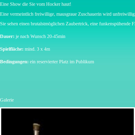
Eine Show die Sie vom Hocker haut!
Eine vermeintlich freiwillige, mausgraue Zuschauerin wird unfreiwillig
Sie sehen einen brutalstmöglichen Zaubertrick, eine funkenspühende 
Dauer:
je nach Wunsch 20-45min
Spielfläche:
mind. 3 x 4m
Bedingungen:
ein reservierter Platz im Publikum
Galerie