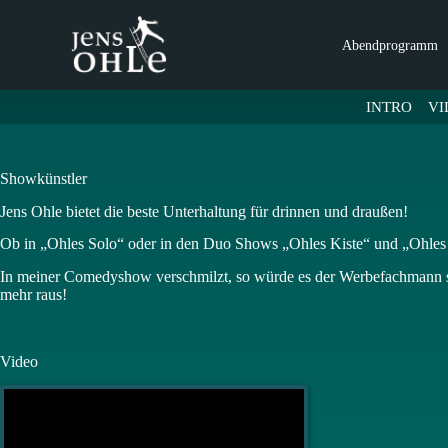
Z
u
Abendprogramm
m
I
n
INTRO
VI
h
a
l
t
Showkünstler
s
p
Jens Ohle bietet die beste Unterhaltung für drinnen und draußen!
r
i
Ob in „Ohles Solo“ oder in den Duo Shows „Ohles Kiste“ und „Ohles 
n
g
In meiner Comedyshow verschmilzt, so würde es der Werbefachmann sa
e
mehr raus!
n
Video