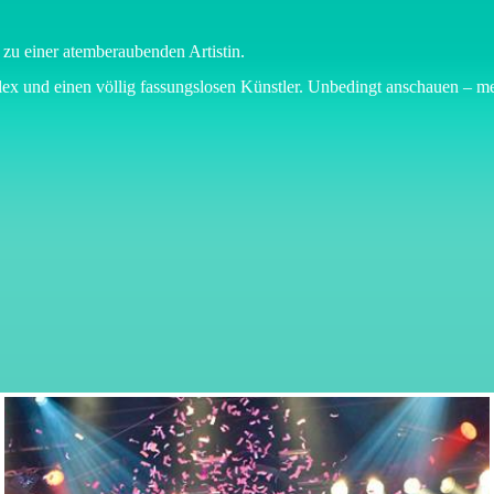
 zu einer atemberaubenden Artistin.
Flex und einen völlig fassungslosen Künstler. Unbedingt anschauen – 