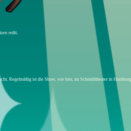
zen reißt.
cht. Regelmäßig ist die Show, wie hier, im Schmidttheater in Hamburg