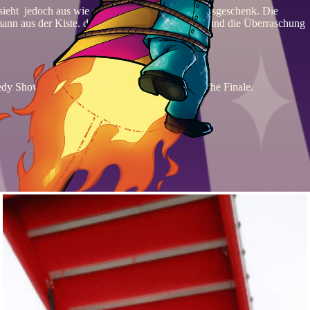
 sieht jedoch aus wie ein riesengroßes Weihnachtsgeschenk. Die
tsmann aus der Kiste. der schnelle Kleiderwechsel und die Überraschung
y Show mit einem spektakulären, weihnachtliche Finale.