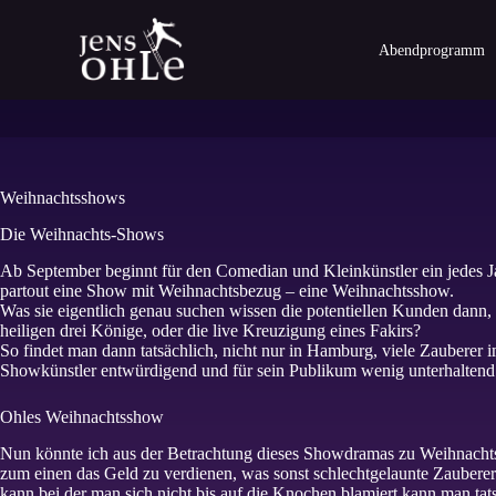
Z
u
Abendprogramm
m
I
n
h
a
l
t
Weihnachtsshows
s
p
Die Weihnachts-Shows
r
i
Ab September beginnt für den Comedian und Kleinkünstler ein jedes Ja
n
partout eine Show mit Weihnachtsbezug – eine Weihnachtsshow.
g
Was sie eigentlich genau suchen wissen die potentiellen Kunden dann,
e
heiligen drei Könige, oder die live Kreuzigung eines Fakirs?
n
So findet man dann tatsächlich, nicht nur in Hamburg, viele Zaubere
Showkünstler entwürdigend und für sein Publikum wenig unterhaltend
Ohles Weihnachtsshow
Nun könnte ich aus der Betrachtung dieses Showdramas zu Weihnacht
zum einen das Geld zu verdienen, was sonst schlechtgelaunte Zaub
kann bei der man sich nicht bis auf die Knochen blamiert kann man t