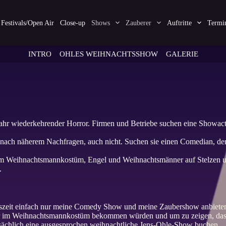
Festivals/Open Air
Close-up
Shows
Zauberer
Auftritte
Termi
INTRO
OHLES WEIHNACHTSSHOW
GALERIE
hr wiederkehrender Horror. Firmen und Betriebe suchen eine Showact f
 nach näherem Nachfragen, auch nicht. Suchen sie einen Comedian, der
r im Weihnachtsmannkostüm, Engel und Weihnachtsmänner auf Stelzen u
.
szeit einfach nur meine Comedy Show und meine Zaubershow anbieten.
erer im Weihnachtsmannkostüm bekommen würden und um zu zeigen, da
atsächlich eine ausgesprochen weihnachtliche Jens-Ohle-Show buchen.