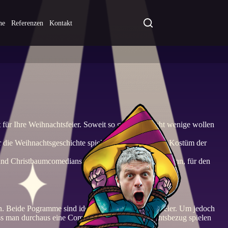
ne
Referenzen
Kontakt
ür Ihre Weihnachtsfeier. Soweit so gut. Aber nicht wenige wollen
 die Weihnachtsgeschichte spielt, einen Zauberer im Kostüm der
nd Christbaumcomedians. Das ist aber doch alles Unsinn, für den
 Beide Pogramme sind ideale Showacts für jede Feier. Um jedoch
ss man durchaus eine Comedy Show mit Weihnachtsbezug spielen