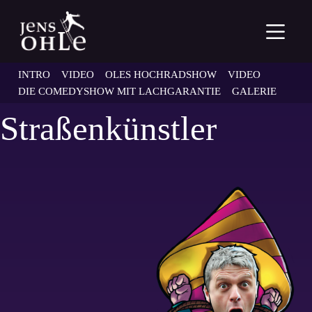
Z
u
m
I
n
INTRO
VIDEO
OLES HOCHRADSHOW
VIDEO
h
a
DIE COMEDYSHOW MIT LACHGARANTIE
GALERIE
l
t
Straßenkünstler
s
p
r
i
n
g
e
n