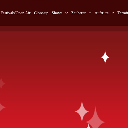
Festivals/Open Air
Close-up
Shows
Zauberer
Auftritte
Termi