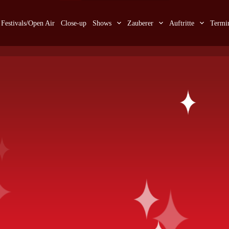
Festivals/Open Air
Close-up
Shows
Zauberer
Auftritte
Termi