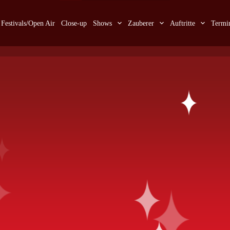
Festivals/Open Air
Close-up
Shows
Zauberer
Auftritte
Termi