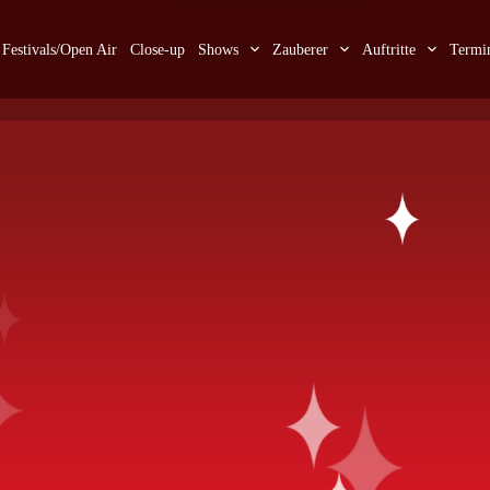
Festivals/Open Air
Close-up
Shows
Zauberer
Auftritte
Termi