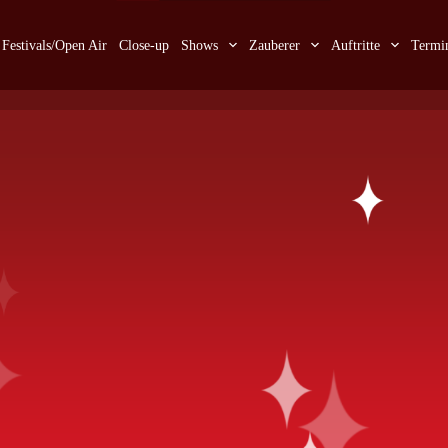
Festivals/Open Air
Close-up
Shows
Zauberer
Auftritte
Termi