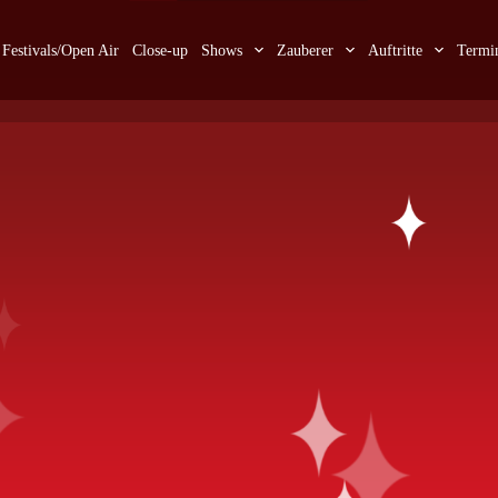
Festivals/Open Air
Close-up
Shows
Zauberer
Auftritte
Termi